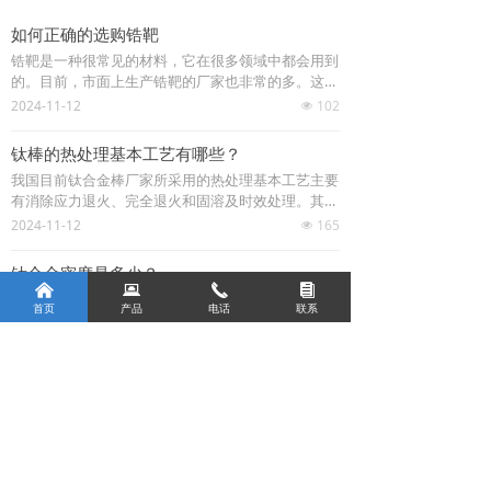
如何正确的选购锆靶
锆靶是一种很常见的材料，它在很多领域中都会用到
的。目前，市面上生产锆靶的厂家也非常的多。这个
时候想要选择质量好的产品的确也是不容易的。但是
2024-11-12
102
넶
只要您掌握了这些技巧就会变得很简单。下面小编就
带大家来学习一下《如何正确的选购锆靶》，如果您
钛棒的热处理基本工艺有哪些？
不懂的话，快来学习一下吧！
我国目前钛合金棒厂家所采用的热处理基本工艺主要
有消除应力退火、完全退火和固溶及时效处理。其它
退火工艺，如等温处理、多级退火、多级时效等工艺
2024-11-12
165
넶
在生产中应用很少。
钛合金密度是多少？
낀
뀵
끅
뀴
一般钛材料的密度计算时一般按照4.51g/cm3的密度
首页
产品
电话
联系
计算。但是钛合金因为牌号不同,材料的元素含量不
同,不同牌号的钛合金密度会有略微的不同。
2024-11-12
194
넶
查看更多>>
——
关于我们
——