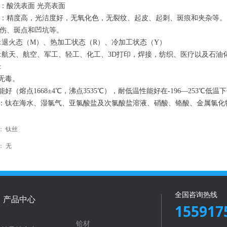
：酸洗表面 光亮表面
：精度高，光洁度好，无氧化色，无裂纹、起皮、起刺、斑痕和夹杂等。
伤、斑点和凹坑等。
:退火态（M）、热加工状态（R）、冷加工状态（Y）
:航天、航空、军工、轻工、化工、3D打印，焊接，纺织、医疗以及石油
:
，无毒。
性能好（熔点1668±4℃，沸点3535℃），耐低温性能好在-196—253
蚀：钛在海水、湿氯气、亚氯酸盐及次氯酸盐溶液、硝酸、铬酸、金属氯
：
钛丝
：
无
全国咨询热线
产品中心
155917
铪材