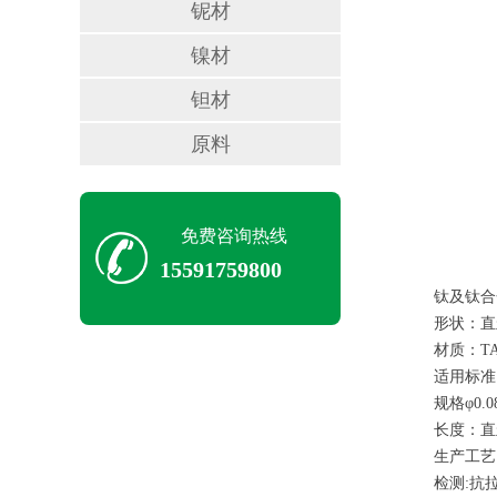
铌材
镍材
钽材
原料
免费咨询热线
15591759800
钛及钛合
形状：直
材质：TA
适用标准：G
规格φ0.0
长度：直
生产工艺
检测:抗