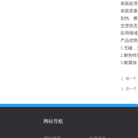
表面处理
表面质量
划伤、擦
交货状态
应用领域
产品优势
1.无磁
2.耐热
3.耐腐
前一个
ꄴ
后一个
ꄲ
网站导航